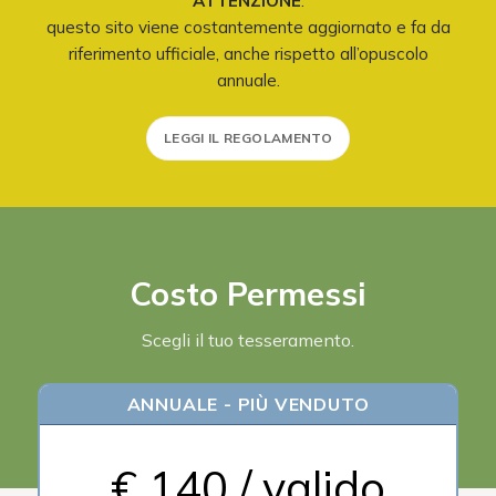
ATTENZIONE
:
questo sito viene costantemente aggiornato e fa da
riferimento ufficiale, anche rispetto all’opuscolo
annuale.
LEGGI IL REGOLAMENTO
Costo Permessi
Scegli il tuo tesseramento.
ANNUALE - PIÙ VENDUTO
€ 140 / valido